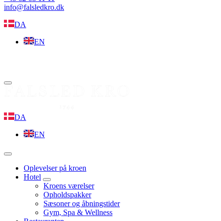
info@falsledkro.dk
DA
EN
Book nu
Menu
DA
EN
Menu
Oplevelser på kroen
Hotel
expand
Kroens værelser
child
Opholdspakker
menu
Sæsoner og åbningstider
Gym, Spa & Wellness