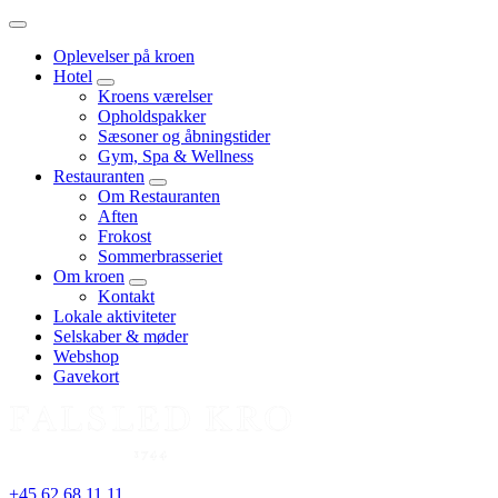
Menu
Oplevelser på kroen
Hotel
expand
Kroens værelser
child
Opholdspakker
menu
Sæsoner og åbningstider
Gym, Spa & Wellness
Restauranten
expand
Om Restauranten
child
Aften
menu
Frokost
Sommerbrasseriet
Om kroen
expand
Kontakt
child
Lokale aktiviteter
menu
Selskaber & møder
Webshop
Gavekort
+45 62 68 11 11