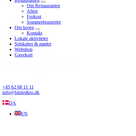
Restauranten
expand
Om Restauranten
child
Aften
menu
Frokost
Sommerbrasseriet
Om kroen
expand
Kontakt
child
Lokale aktiviteter
menu
Selskaber & møder
Webshop
Gavekort
+45 62 68 11 11
info@falsledkro.dk
DA
EN
Book nu