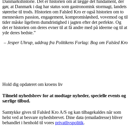
Danmarkshistorie. Det er historien om at lægge det fundament, der
gør, at Danmark i dag har status som gastronomisk stormagt, landets
størrelse til trods. Historien om Falsled Kro er også historien om to
menneskers passion, engagement, kompromisløshed, vovemod og til
tider måske ligefrem dumdristighed i jagten efter det perfekte. Og
det er historien om deres evner til at få andre med på ideerne og til at
yde deres bedste.”
– Jesper Uhrup, uddrag fra Politikens Forlag: Bog om Falsled Kro
Hold dig opdateret om kroens liv
Tilmeld nyhedsbrev for at modtage nyheder, specielle events og
særlige tilbud.
Samtykke gives til Falsled Kro A/S og kan tilbagekaldes når som
helst ved at besvare nyhedsbrevet. Dine data (emailadresse) bliver
behandlet i henhold til vores
privatlivspolitik
.