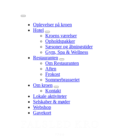
Menu
Oplevelser på kroen
Hotel
expand
Kroens værelser
child
Opholdspakker
menu
Sæsoner og åbningstider
Gym, Spa & Wellness
Restauranten
expand
Om Restauranten
child
Aften
menu
Frokost
Sommerbrasseriet
Om kroen
expand
Kontakt
child
Lokale aktiviteter
menu
Selskaber & møder
Webshop
Gavekort