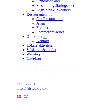
Opholdspakker
menu
Sæsoner og åbningstider
Gym, Spa & Wellness
Restauranten
expand
Om Restauranten
child
Aften
menu
Frokost
Sommerbrasseriet
Om kroen
expand
Kontakt
child
Lokale aktiviteter
menu
Selskaber & møder
Webshop
Gavekort
+45 62 68 11 11
info@falsledkro.dk
DA
EN
Book nu