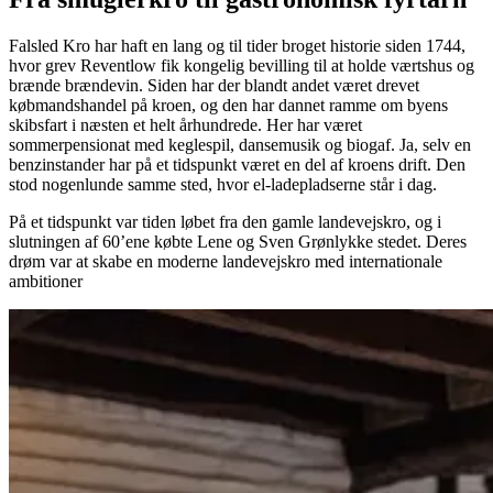
Falsled Kro har haft en lang og til tider broget historie siden 1744,
hvor grev Reventlow fik kongelig bevilling til at holde værtshus og
brænde brændevin. Siden har der blandt andet været drevet
købmandshandel på kroen, og den har dannet ramme om byens
skibsfart i næsten et helt århundrede. Her har været
sommerpensionat med keglespil, dansemusik og biogaf. Ja, selv en
benzinstander har på et tidspunkt været en del af kroens drift. Den
stod nogenlunde samme sted, hvor el-ladepladserne står i dag.
På et tidspunkt var tiden løbet fra den gamle landevejskro, og i
slutningen af 60’ene købte Lene og Sven Grønlykke stedet. Deres
drøm var at skabe en moderne landevejskro med internationale
ambitioner