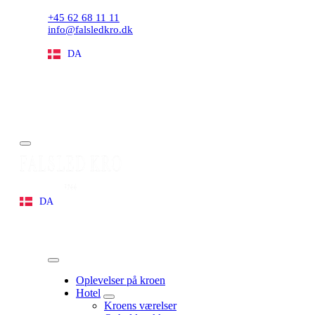
+45 62 68 11 11
info@falsledkro.dk
DA
EN
Book nu
Menu
DA
EN
Menu
Oplevelser på kroen
Hotel
expand
Kroens værelser
child