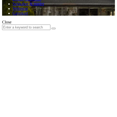
Selskaber & møder
Webshop
Gavekort
Close
Search
Search
for: