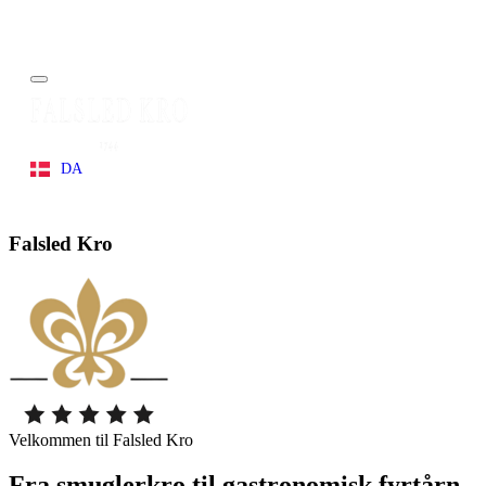
Menu
DA
EN
Falsled Kro
Velkommen til Falsled Kro
Fra smuglerkro til gastronomisk fyrtårn