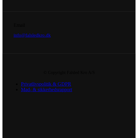
Email
info@falsledkro.dk
© Copyright Falsled Kro A/S
Privatlivspolitik & GDPR
Mad- & sikkerhedsrapport