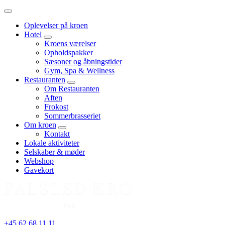
Menu
Oplevelser på kroen
Hotel
expand
Kroens værelser
child
Opholdspakker
menu
Sæsoner og åbningstider
Gym, Spa & Wellness
Restauranten
expand
Om Restauranten
child
Aften
menu
Frokost
Sommerbrasseriet
Om kroen
expand
Kontakt
child
Lokale aktiviteter
menu
Selskaber & møder
Webshop
Gavekort
+45 62 68 11 11