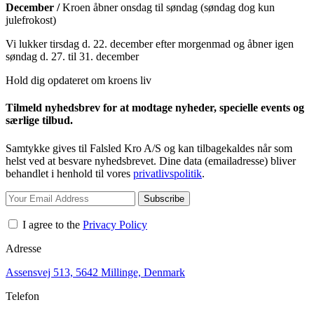
December /
Kroen åbner onsdag til søndag (søndag dog kun
julefrokost)
Vi lukker tirsdag d. 22. december efter morgenmad og åbner igen
søndag d. 27. til 31. december
Hold dig opdateret om kroens liv
Tilmeld nyhedsbrev for at modtage nyheder, specielle events og
særlige tilbud.
Samtykke gives til Falsled Kro A/S og kan tilbagekaldes når som
helst ved at besvare nyhedsbrevet. Dine data (emailadresse) bliver
behandlet i henhold til vores
privatlivspolitik
.
Subscribe
I agree to the
Privacy Policy
Adresse
Assensvej 513, 5642 Millinge, Denmark
Telefon