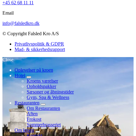
+45 62 68 11 11
Email
info@falsledkro.dk
© Copyright Falsled Kro A/S
Privatlivspolitik & GDPR
Mad- & sikkerhedsrapport
Close
Oplevelser på kroen
Hotel
expand
Kroens værelser
child
Opholdspakker
menu
Sæsoner og åbningstider
Gym, Spa & Wellness
Restauranten
expand
Om Restauranten
child
Aften
menu
Frokost
Sommerbrasseriet
Om kroen
expand
Kontakt