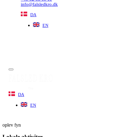
info@falsledkro.dk
DA
EN
Book nu
Menu
DA
EN
oplev fyn
Lokale aktiviter