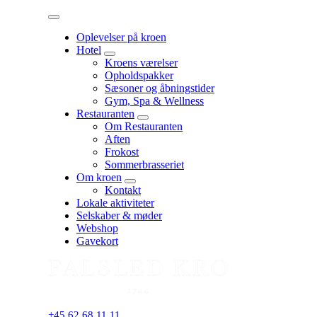
Menu
Oplevelser på kroen
Hotel
expand
Kroens værelser
child
Opholdspakker
menu
Sæsoner og åbningstider
Gym, Spa & Wellness
Restauranten
expand
Om Restauranten
child
Aften
menu
Frokost
Sommerbrasseriet
Om kroen
expand
Kontakt
child
Lokale aktiviteter
menu
Selskaber & møder
Webshop
Gavekort
+45 62 68 11 11