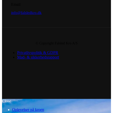
Email
info@falsledkro.dk
© Copyright Falsled Kro A/S
Privatlivspolitik & GDPR
Mad- & sikkerhedsrapport
Close
Oplevelser på kroen