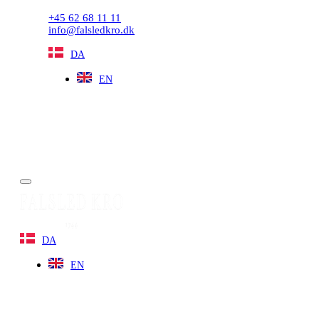
+45 62 68 11 11
info@falsledkro.dk
DA
EN
Book nu
Menu
DA
EN