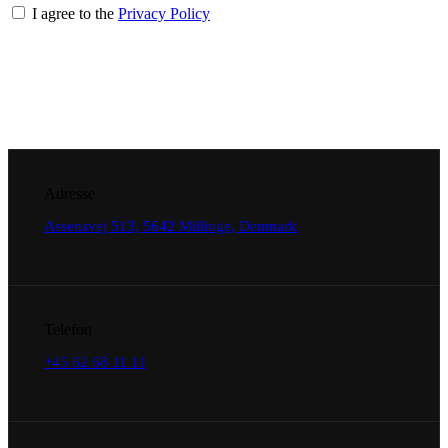
I agree to the
Privacy Policy
Adresse
Assensvej 513, 5642 Millinge, Denmark
Telefon
+45 62 68 11 11