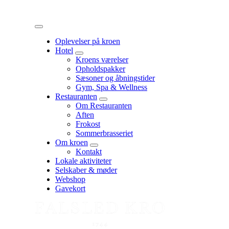
Menu
Oplevelser på kroen
Hotel
expand
Kroens værelser
child
Opholdspakker
menu
Sæsoner og åbningstider
Gym, Spa & Wellness
Restauranten
expand
Om Restauranten
child
Aften
menu
Frokost
Sommerbrasseriet
Om kroen
expand
Kontakt
child
Lokale aktiviteter
menu
Selskaber & møder
Webshop
Gavekort