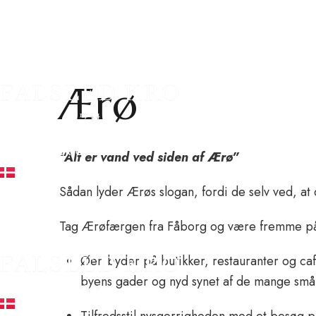
Det
OPLEVELSER PÅ KROEN
HOTEL
RESTAURANTEN
O
Ærø
+45 62 68 11 11
info@falsledkro.dk
“Alt er vand ved siden af Ærø”
DA
EN
Sådan lyder Ærøs slogan, fordi de selv ved, at
Book nu
Tag Ærøfærgen fra Fåborg og være fremme på 
Øen byder på butikker, restauranter og caf
byens gader og nyd synet af de mange små,
DA
EN