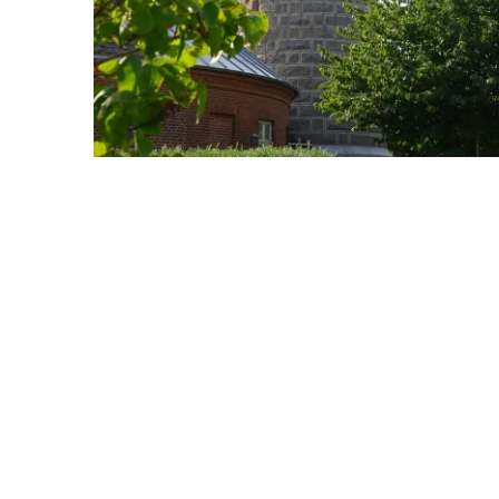
HOLD DIG OPDATERET OM KROENS LIV
Tilmeld nyhedsbrev
events og særlige t
Samtykke gives til Falsled Kro A/S og kan tilb