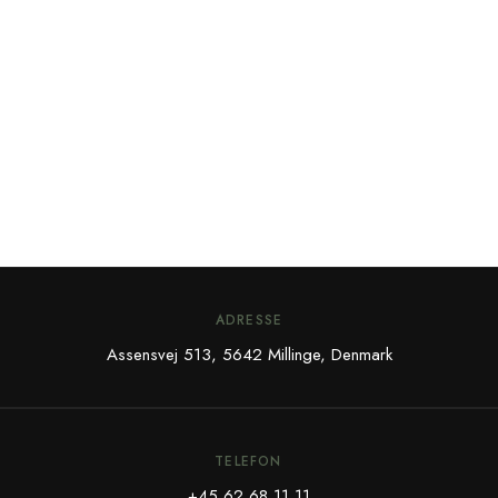
ADRESSE
Assensvej 513, 5642 Millinge, Denmark
TELEFON
+45 62 68 11 11