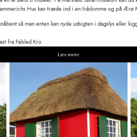
på en af øens 6 museer. På Marstalls Søfartmuseum kan d
 På Hammerichs Hus kan træde ind i en tidslomme og på Ærø
nåbent så man enten kan nyde udsigten i dagslys eller kig
st fra Falsled Kro.
Læs mere