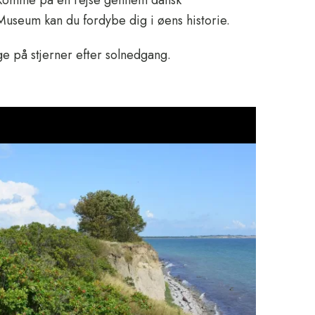
u komme på en rejse gennem dansk
 Museum kan du fordybe dig i øens historie.
ge på stjerner efter solnedgang.