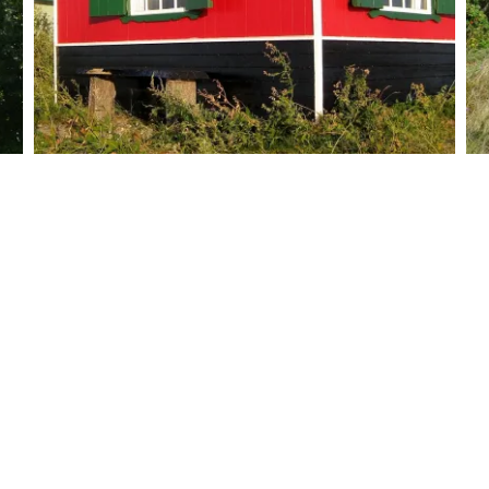
 for at modtage nyheder
ilbud.
agekaldes når som helst ved at besvare nyhedsbrevet. Dine