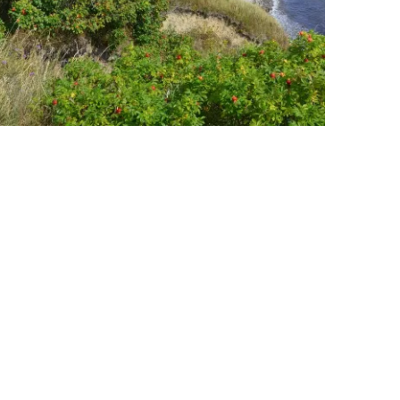
, specielle
 data (emailadresse) bliver behandlet