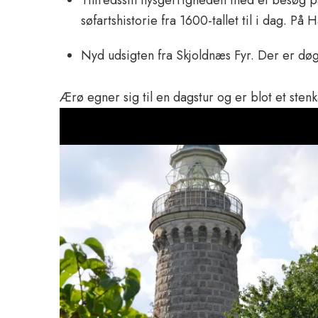
Tilfredsstil nysgerrigheden med et besøg 
søfartshistorie fra 1600-tallet til i dag.
Nyd udsigten fra Skjoldnæs Fyr. Der er døg
Ærø egner sig til en dagstur og er blot et stenka