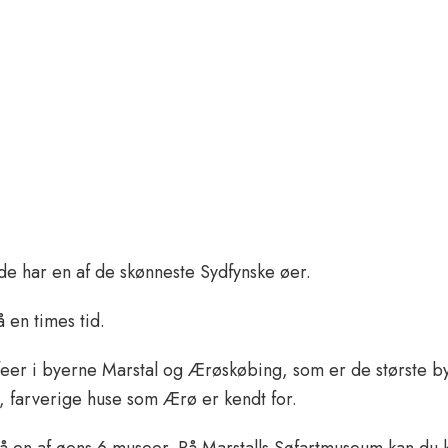
 Sydfynske 
M KROEN
LOKALE AKTIVITETER
SELSKABER & MØDER
 de har en af de skønneste Sydfynske øer.
en times tid.
eer i byerne Marstal og Ærøskøbing, som er de største by
 farverige huse som Ærø er kendt for.