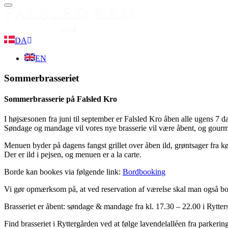
Menu
DA
EN
Sommerbrasseriet
Sommerbrasserie på Falsled Kro
I højsæsonen fra juni til september er Falsled Kro åben alle ugens 7 d
Søndage og mandage vil vores nye brasserie vil være åbent, og gourme
Menuen byder på dagens fangst grillet over åben ild, grøntsager fra kø
Der er ild i pejsen, og menuen er a la carte.
Borde kan bookes via følgende link:
Bordbooking
Vi gør opmærksom på, at ved reservation af værelse skal man også booke
Brasseriet er åbent: søndage & mandage fra kl. 17.30 – 22.00 i Rytter
Find brasseriet i Ryttergården ved at følge lavendelalléen fra parkeri