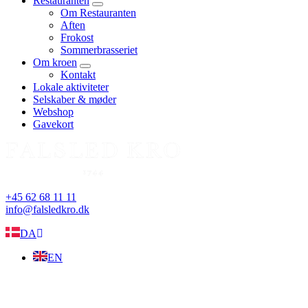
Restauranten
expand
Om Restauranten
child
Aften
menu
Frokost
Sommerbrasseriet
Om kroen
expand
Kontakt
child
Lokale aktiviteter
menu
Selskaber & møder
Webshop
Gavekort
+45 62 68 11 11
info@falsledkro.dk
DA
EN
Book nu