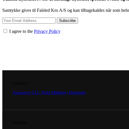
Samtykke gives til Falsled Kro A/S og kan tilbagekaldes når som helst
Subscribe
I agree to the
Privacy Policy
Adresse
Assensvej 513, 5642 Millinge, Denmark
Telefon