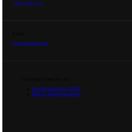
+45 62 68 11 11
Email
info@falsledkro.dk
© Copyright Falsled Kro A/S
Privatlivspolitik & GDPR
Mad- & sikkerhedsrapport