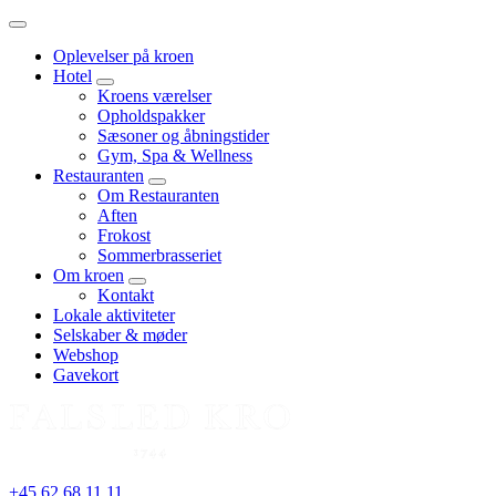
Menu
Oplevelser på kroen
Hotel
expand
Kroens værelser
child
Opholdspakker
menu
Sæsoner og åbningstider
Gym, Spa & Wellness
Restauranten
expand
Om Restauranten
child
Aften
menu
Frokost
Sommerbrasseriet
Om kroen
expand
Kontakt
child
Lokale aktiviteter
menu
Selskaber & møder
Webshop
Gavekort
+45 62 68 11 11