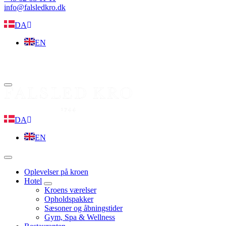
info@falsledkro.dk
DA
EN
Book nu
Menu
DA
EN
Menu
Oplevelser på kroen
Hotel
expand
Kroens værelser
child
Opholdspakker
menu
Sæsoner og åbningstider
Gym, Spa & Wellness