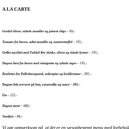
A LA CARTE
Gordal oliven, saltede mandler og piment chips
– 55,-
Tomater fra haven, saltet mandler og sommertrøffel
– 195,-
Grillet zucchini med Falsled Kro skinke, oliven og ristede kerner
– 195,-
Dagens høst fra haven med vinaigrette og syltede sager
– 195,-
Koteletter fra Palleshavegaard, aubergine og kryddersmør
– 385,-
Dagens fisk serveret på ben, ratatouille og sauce
– 385,-
Ost
– 225,-
Dagens
tærte
– 165,-
Vanilje
is
– 95,
–
Vi gør opmærksom på, at det er en sæsonbestemt menu med forbehold